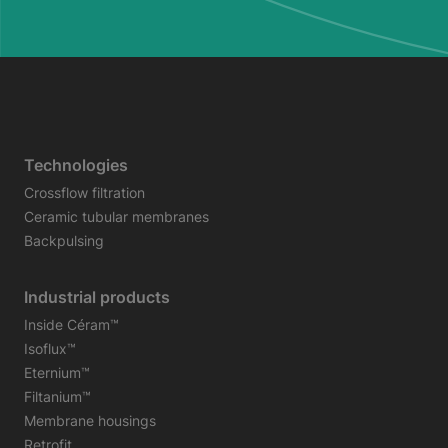
Technologies
Crossflow filtration
Ceramic tubular membranes
Backpulsing
Industrial products
Inside Céram™
Isoflux™
Eternium™
Filtanium™
Membrane housings
Retrofit