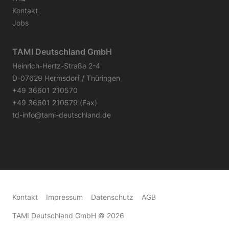
Kontakt
Jobs
TAMI Deutschland GmbH
Heinrich-Hertz-Straße 2-4
D-07629 Hermsdorf / Thüringen
+49 36601 210570
+49 36601 210579 (Fax)
td-info@tami-deutschland.de
Kontakt
Impressum
Datenschutz
AGB
TAMI Deutschland GmbH
© 2026