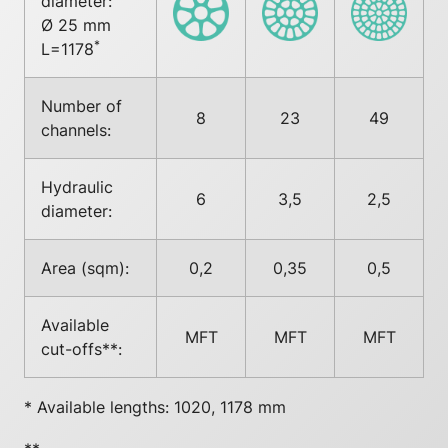
diameter:
Ø 25 mm
*
L=1178
Number of
8
23
49
channels:
Hydraulic
6
3,5
2,5
diameter:
Area (sqm):
0,2
0,35
0,5
Available
MFT
MFT
MFT
cut-offs**:
* Available lengths: 1020, 1178 mm