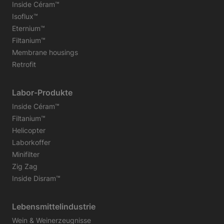
Inside Céram™
Isoflux™
Eternium™
Filtanium™
Membrane housings
Retrofit
Labor-Produkte
Inside Céram™
Filtanium™
Helicopter
Laborkoffer
Minifilter
Zig Zag
Inside Disram™
Lebensmittelindustrie
Wein & Weinerzeugnisse