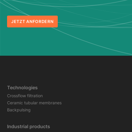
JETZT ANFORDERN
Technologies
Crossflow filtration
Ceramic tubular membranes
Backpulsing
Industrial products