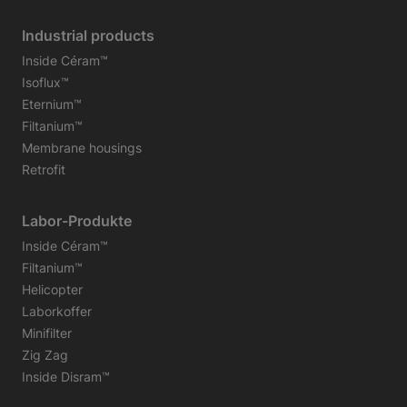
Industrial products
Inside Céram™
Isoflux™
Eternium™
Filtanium™
Membrane housings
Retrofit
Labor-Produkte
Inside Céram™
Filtanium™
Helicopter
Laborkoffer
Minifilter
Zig Zag
Inside Disram™