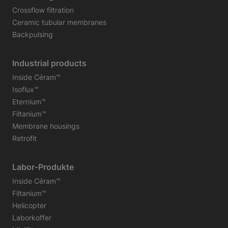
Crossflow filtration
Ceramic tubular membranes
Backpulsing
Industrial products
Inside Céram™
Isoflux™
Eternium™
Filtanium™
Membrane housings
Retrofit
Labor-Produkte
Inside Céram™
Filtanium™
Helicopter
Laborkoffer