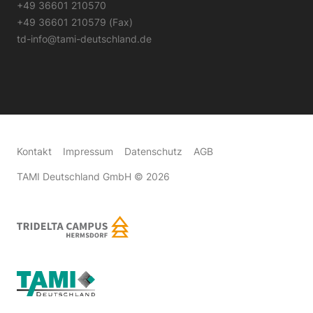
+49 36601 210570
+49 36601 210579 (Fax)
td-info@tami-deutschland.de
Kontakt
Impressum
Datenschutz
AGB
TAMI Deutschland GmbH
© 2026