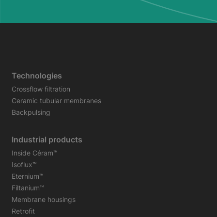
Technologies
Crossflow filtration
Ceramic tubular membranes
Backpulsing
Industrial products
Inside Céram™
Isoflux™
Eternium™
Filtanium™
Membrane housings
Retrofit