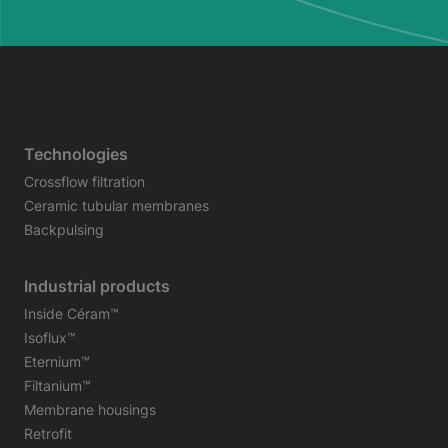
Technologies
Crossflow filtration
Ceramic tubular membranes
Backpulsing
Industrial products
Inside Céram™
Isoflux™
Eternium™
Filtanium™
Membrane housings
Retrofit