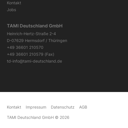
Kontakt
Jobs
TAMI Deutschland GmbH
Heinrich-Hertz-Straße 2-4
D-07629 Hermsdorf / Thüringen
+49 36601 210570
+49 36601 210579 (Fax)
td-info@tami-deutschland.de
Kontakt
Impressum
Datenschutz
AGB
TAMI Deutschland GmbH
© 2026