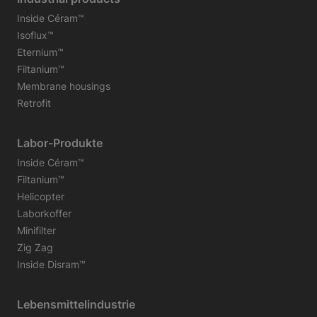
Inside Céram™
Isoflux™
Eternium™
Filtanium™
Membrane housings
Retrofit
Labor-Produkte
Inside Céram™
Filtanium™
Helicopter
Laborkoffer
Minifilter
Zig Zag
Inside Disram™
Lebensmittelindustrie