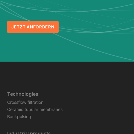
JETZT ANFORDERN
Technologies
Crossflow filtration
Ceramic tubular membranes
Backpulsing
Industrial products