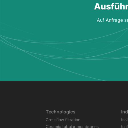
Ausführ
Auf Anfrage se
Technologies
Ind
Crossflow filtration
Ins
Ceramic tubular membranes
Iso