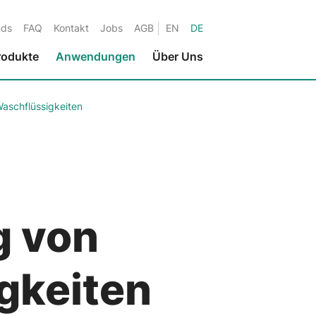
|
ads
FAQ
Kontakt
Jobs
AGB
EN
DE
rodukte
Anwendungen
Über Uns
aschflüssigkeiten
Umweltschutz
Flüssigkeiten in der
Metallbearbeitung
Flüssigkeiten in der Papierindustrie
Wasser-Anwendungen
g von
Flüssigkeiten in Druck-Anwendungen
Flüssigkeiten in der Textilindustrie
Flüssigkeiten in der Nuklearindustrie
gkeiten
Marine-Anwendungen