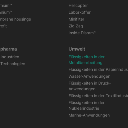
rnium™
Helicopter
tanium™
Laborkoffer
brane housings
Minifilter
ofit
Zig Zag
Inside Disram™
opharma
Umwelt
-Industrien
Flüssigkeiten in der
Metallbearbeitung
-Technologien
Flüssigkeiten in der Papierindus
Wasser-Anwendungen
Flüssigkeiten in Druck-
Anwendungen
Flüssigkeiten in der Textilindust
Flüssigkeiten in der
Nuklearindustrie
Marine-Anwendungen