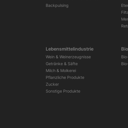
Backpulsing
Ete
Fil
Mem
Retr
Lebensmittelindustrie
Bi
Wein & Weinerzeugnisse
Bio
Getränke & Säfte
Bio
Milch & Molkerei
Pflanzliche Produkte
Zucker
Sonstige Produkte