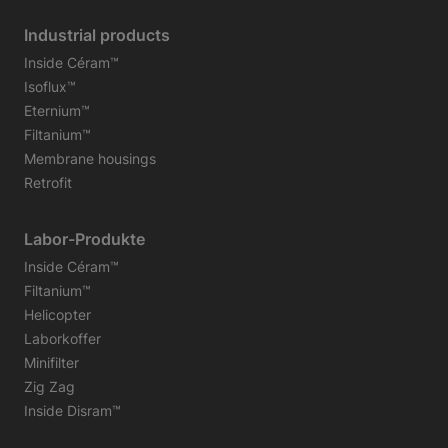
Industrial products
Inside Céram™
Isoflux™
Eternium™
Filtanium™
Membrane housings
Retrofit
Labor-Produkte
Inside Céram™
Filtanium™
Helicopter
Laborkoffer
Minifilter
Zig Zag
Inside Disram™