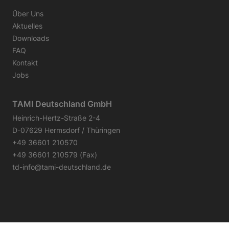
Über Uns
Aktuelles
Downloads
FAQ
Kontakt
Jobs
TAMI Deutschland GmbH
Heinrich-Hertz-Straße 2-4
D-07629 Hermsdorf / Thüringen
+49 36601 210570
+49 36601 210579 (Fax)
td-info@tami-deutschland.de