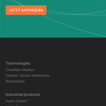
JETZT ANFORDERN
Technologies
Crossflow filtration
Ceramic tubular membranes
Backpulsing
Industrial products
Inside Céram™