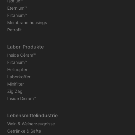
Isoflux™
Eternium™
Filtanium™
Membrane housings
Retrofit
Labor-Produkte
Inside Céram™
Filtanium™
Helicopter
Laborkoffer
Minifilter
Zig Zag
Inside Disram™
Lebensmittelindustrie
Wein & Weinerzeugnisse
Getränke & Säfte